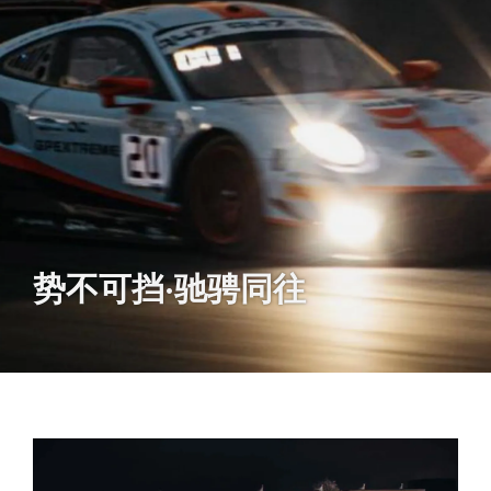
势不可挡·驰骋同往