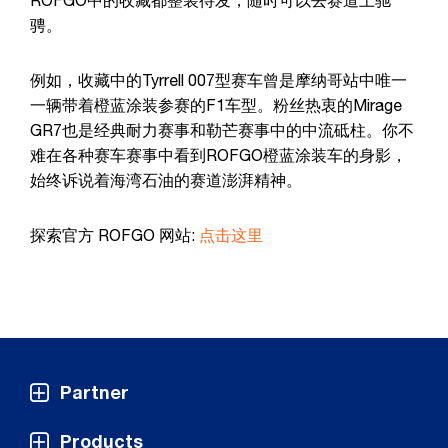
ROFGO中的收藏都整装待发，随时可以去赛道上驰
骋。
例如，收藏中的Tyrrell 007型赛车曾是摩纳哥站中唯一
一辆带着橙蓝涂装参赛的F1车型。粉丝热衷的Mirage
GR7也是经典耐力赛事和勒芒赛事中的中流砥柱。你不
难在各种赛车赛事中看到ROFGO橙蓝涂装车的身影，
始终诉说着海湾石油的赛道澎湃精神。
探索官方 ROFGO 网站:
点击这里
Partner
Products