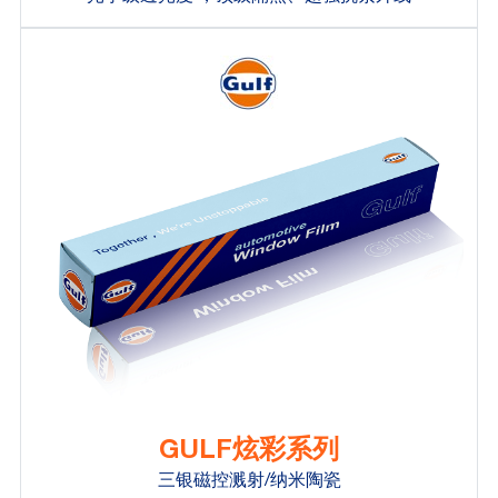
GULF炫彩系列
三银磁控溅射/纳米陶瓷