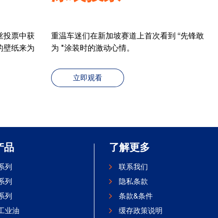
丝投票中获
重温车迷们在新加坡赛道上首次看到 “先锋敢
的壁纸来为
为 "涂装时的激动心情。
立即观看
产品
了解更多
系列
联系我们
系列
隐私条款
系列
条款&条件
工业油
缓存政策说明