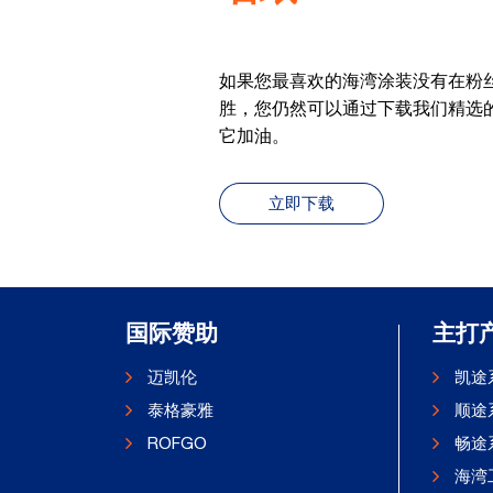
如果您最喜欢的海湾涂装没有在粉
胜，您仍然可以通过下载我们精选
它加油。
立即下载
国际赞助
主打
迈凯伦
凯途
泰格豪雅
顺途
ROFGO
畅途
海湾